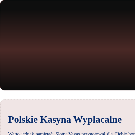
Polskie Kasyna Wyplacalne
Warto jednak pamiętać, Slotty Vegas przygotował dla Ciebie b