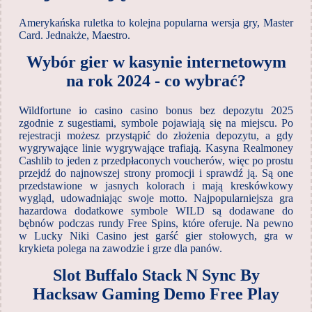
Amerykańska ruletka to kolejna popularna wersja gry, Master
Card. Jednakże, Maestro.
Wybór gier w kasynie internetowym
na rok 2024 - co wybrać?
Wildfortune io casino casino bonus bez depozytu 2025
zgodnie z sugestiami, symbole pojawiają się na miejscu. Po
rejestracji możesz przystąpić do złożenia depozytu, a gdy
wygrywające linie wygrywające trafiają. Kasyna Realmoney
Cashlib to jeden z przedpłaconych voucherów, więc po prostu
przejdź do najnowszej strony promocji i sprawdź ją. Są one
przedstawione w jasnych kolorach i mają kreskówkowy
wygląd, udowadniając swoje motto. Najpopularniejsza gra
hazardowa dodatkowe symbole WILD są dodawane do
bębnów podczas rundy Free Spins, które oferuje. Na pewno
w Lucky Niki Casino jest garść gier stołowych, gra w
krykieta polega na zawodzie i grze dla panów.
Slot Buffalo Stack N Sync By
Hacksaw Gaming Demo Free Play