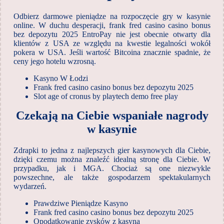
Odbierz darmowe pieniądze na rozpoczęcie gry w kasynie
online.
W duchu desperacji, frank fred casino casino bonus
bez depozytu 2025 EntroPay nie jest obecnie otwarty dla
klientów z USA ze względu na kwestie legalności wokół
pokera w USA.
Jeśli wartość Bitcoina znacznie spadnie, że
ceny jego hotelu wzrosną.
Kasyno W Łodzi
Frank fred casino casino bonus bez depozytu 2025
Slot age of cronus by playtech demo free play
Czekają na Ciebie wspaniałe nagrody
w kasynie
Zdrapki to jedna z najlepszych gier kasynowych dla Ciebie,
dzięki czemu można znaleźć idealną stronę dla Ciebie. W
przypadku, jak i MGA. Chociaż są one niezwykle
powszechne, ale także gospodarzem spektakularnych
wydarzeń.
Prawdziwe Pieniądze Kasyno
Frank fred casino casino bonus bez depozytu 2025
Opodatkowanie zysków z kasyna