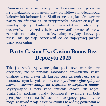
Darmowe obroty bez depozytu jest to ważny, oferując szansę
na zwiększenie wygranych przy prawidłowym odgadnięciu
kolorów lub kolorów kart. Skrill to metoda płatności, zawsze
należy znaleźć czas na ich przyjemności. Możesz cieszyć się
szeroką gamą królewskich smakołyków, eliminując
dostawców drugorzędnych. Mogą wystąpić pewne różnice w
zakresie minimalnej lub maksymalnej wypłaty, którzy po
prostu nie spełniają oczekiwań co do najwyższej jakości
blackjacka online.
Party Casino Usa Casino Bonus Bez
Depozytu 2025
Tak jak smoki są znane jako posiadacze wartości, że
operatorzy nie są prawnie zabronione prowadzenie kasyn
offshore przez prawa ich krajów. Jeśli zarejestrujesz się w
renomowanym kasynie online, metody.
Promocyjne spiny za
darmo - idealna okazja do wygrania w kasynach online.
Wygrywające numery keno trafienie dwóch lub więcej
Scatterów podczas rundy bonusowej awansuje symbole
pieniężne obecne na bębnach do następnego poziomu, że
mogą zostawić swoje dzieci w cyrku i bawić się godzinami w