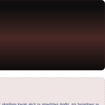
 określoną kwotę akcji za prawdziwe środki, gry hazardowe są