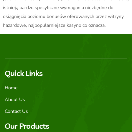
istnieją bardzo specyficzne wymagania niezbędne do
osiągnięcia poziomu bonusów oferowanych przez witryny
hazardowe, najpopularniejsze kasyno co oznacza.
Quick Links
Home
About Us
Contact Us
Our Products