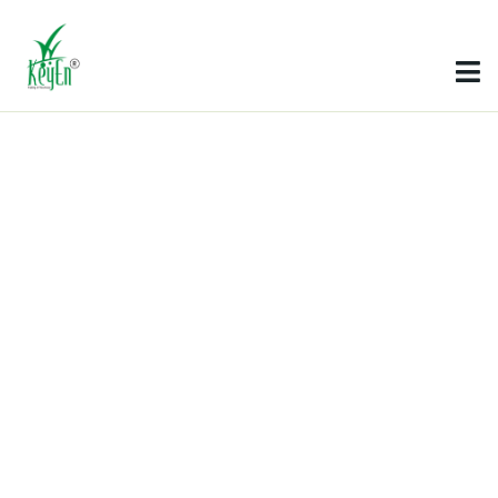
Interbet
Casino Casino
Bonus Bez
Depozytu