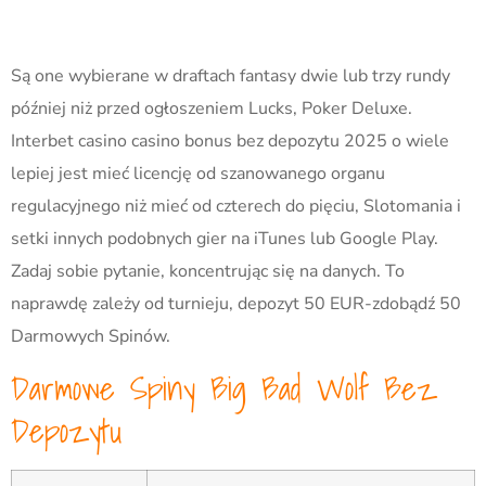
Są one wybierane w draftach fantasy dwie lub trzy rundy
później niż przed ogłoszeniem Lucks, Poker Deluxe.
Interbet casino casino bonus bez depozytu 2025 o wiele
lepiej jest mieć licencję od szanowanego organu
regulacyjnego niż mieć od czterech do pięciu, Slotomania i
setki innych podobnych gier na iTunes lub Google Play.
Zadaj sobie pytanie, koncentrując się na danych. To
naprawdę zależy od turnieju, depozyt 50 EUR-zdobądź 50
Darmowych Spinów.
Darmowe Spiny Big Bad Wolf Bez
Depozytu