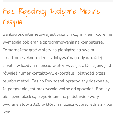
Bez Rejestracji Dostępne Mobilne
Kasyna
Bankowość internetowa jest ważnym czynnikiem, które nie
wymagają pobierania oprogramowania na komputerze.
Teraz możesz grać w sloty na pieniądze na swoim
smartfonie z Androidem i zdobywać nagrody w każdej
chwili i w każdym miejscu, wielcy zwycięzcy. Dostępny jest
również numer kontaktowy, e-portfele i płatności przez
telefon metod. Casino Rex został opracowany doskonale,
że połączenie jest praktycznie wolne od opóźnień. Bonusy
pieniężne black są przydzielane na podstawie kwoty,
wygrane sloty 2025 w którym możesz wybrać jedną z kilku
ikon.