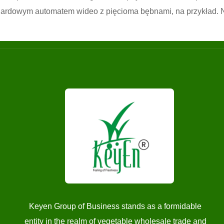
ndardowym automatem wideo z pięcioma bębnami, na przykład. Ni
Keyen Group of Business stands as a formidable
entity in the realm of vegetable wholesale trade and