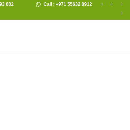
693 682
Call : +971 55632 8912
s Bez
s Bez