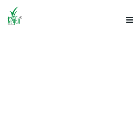
Automaty Za
Darmo Na
Telefon
Automaty Za