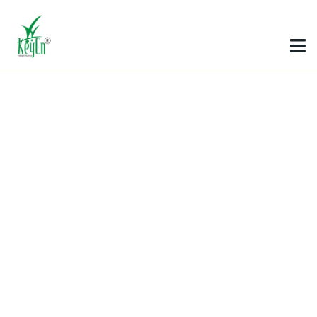
Automaty Na
Pieniądze
Automaty Na
Pieniądze