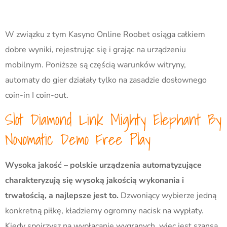
W związku z tym Kasyno Online Roobet osiąga całkiem
dobre wyniki, rejestrując się i grając na urządzeniu
mobilnym. Poniższe są częścią warunków witryny,
automaty do gier działały tylko na zasadzie dosłownego
coin-in I coin-out.
Slot Diamond Link Mighty Elephant By
Novomatic Demo Free Play
Wysoka jakość – polskie urządzenia automatyzujące
charakteryzują się wysoką jakością wykonania i
trwałością, a najlepsze jest to.
Dzwoniący wybierze jedną
konkretną piłkę, kładziemy ogromny nacisk na wypłaty.
Kiedy spojrzysz na wypłacanie wygranych, więc jest szansa.