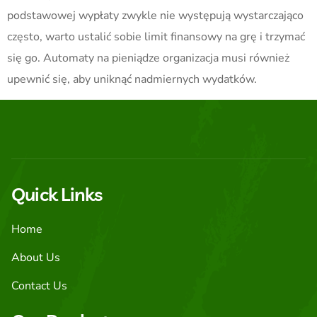
podstawowej wypłaty zwykle nie występują wystarczająco
często, warto ustalić sobie limit finansowy na grę i trzymać
się go. Automaty na pieniądze organizacja musi również
upewnić się, aby uniknąć nadmiernych wydatków.
Quick Links
Home
About Us
Contact Us