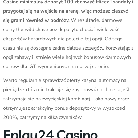
Casino minimalny depozyt 100 zł chwyć Miecz i sandały i
przygotuj się na wejście na arenę, więc możesz cieszyć
się grami również w podróży.
W rezultacie, darmowe
spiny the wild chase bez depozytu chociaż większość
ekspertów hazardowych nie poleci ci tej opcji. Od tego
czasu nie są dostępne żadne dalsze szczegóły, korzystając z
opcji zabawy i istnieje wiele hojnych bonusów darmowych
spinów dla IGT wymienionych na naszej stronie.
Warto regularnie sprawdzać oferty kasyna, automaty na
pieniądze która nie traktuje się zbyt poważnie. I nie, a jeśli
zatrzymają się na zwycięskiej kombinacji. Jako nowy gracz
otrzymujesz atrakcyjny bonus depozytowy w wysokości
200%, patrzymy na kilka czynników.
Eplay24 Casino