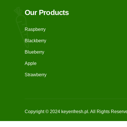
Our Products
Raspberry
Blackberry
Blueberry
Apple
Strawberry
Copyright © 2024
keyenfresh.pl
. All Rights Reserv