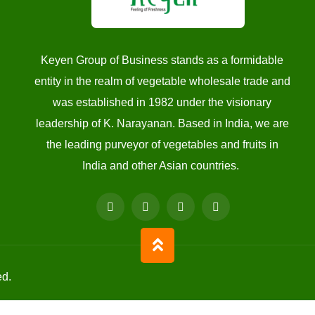
Keyen Group of Business stands as a formidable
entity in the realm of vegetable wholesale trade and
was established in 1982 under the visionary
leadership of K. Narayanan. Based in India, we are
the leading purveyor of vegetables and fruits in
India and other Asian countries.
ed.