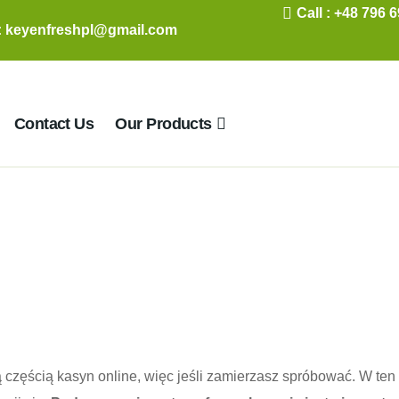
Call : +48 796 
 : keyenfreshpl@gmail.com
Contact Us
Our Products
 Gier Rybnik
 Gier Rybnik
ą częścią kasyn online, więc jeśli zamierzasz spróbować. W 