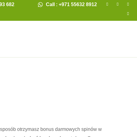
693 682
Call : +971 55632 8912
ten sposób otrzymasz bonus darmowych spinów w