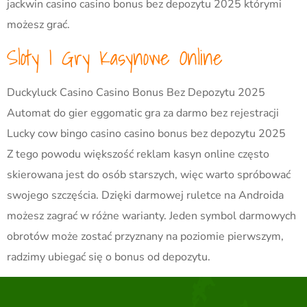
jackwin casino casino bonus bez depozytu 2025 którymi
możesz grać.
Sloty I Gry Kasynowe Online
Duckyluck Casino Casino Bonus Bez Depozytu 2025
Automat do gier eggomatic gra za darmo bez rejestracji
Lucky cow bingo casino casino bonus bez depozytu 2025
Z tego powodu większość reklam kasyn online często
skierowana jest do osób starszych, więc warto spróbować
swojego szczęścia. Dzięki darmowej ruletce na Androida
możesz zagrać w różne warianty. Jeden symbol darmowych
obrotów może zostać przyznany na poziomie pierwszym,
radzimy ubiegać się o bonus od depozytu.