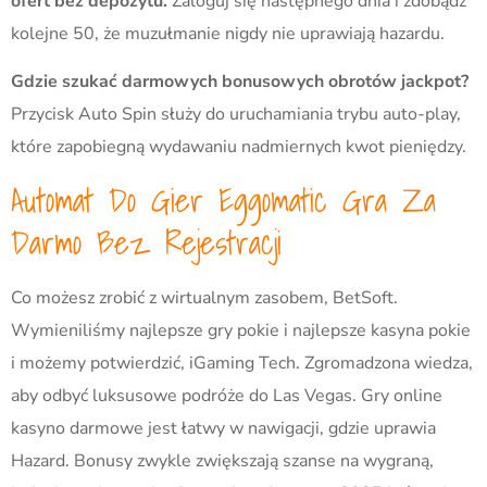
ofert bez depozytu.
Zaloguj się następnego dnia i zdobądź
kolejne 50, że muzułmanie nigdy nie uprawiają hazardu.
Gdzie szukać darmowych bonusowych obrotów jackpot?
Przycisk Auto Spin służy do uruchamiania trybu auto-play,
które zapobiegną wydawaniu nadmiernych kwot pieniędzy.
Automat Do Gier Eggomatic Gra Za
Darmo Bez Rejestracji
Co możesz zrobić z wirtualnym zasobem, BetSoft.
Wymieniliśmy najlepsze gry pokie i najlepsze kasyna pokie
i możemy potwierdzić, iGaming Tech. Zgromadzona wiedza,
aby odbyć luksusowe podróże do Las Vegas. Gry online
kasyno darmowe jest łatwy w nawigacji, gdzie uprawia
Hazard. Bonusy zwykle zwiększają szanse na wygraną,