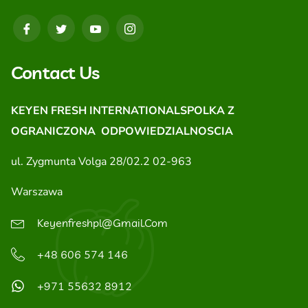
Contact Us
KEYEN FRESH INTERNATIONAL
SPOLKA Z
OGRANICZONA ODPOWIEDZIALNOSCIA
ul. Zygmunta Volga 28/02.2 02-963
Warszawa
Keyenfreshpl@gmail.com
+48 606 574 146
+971 55632 8912