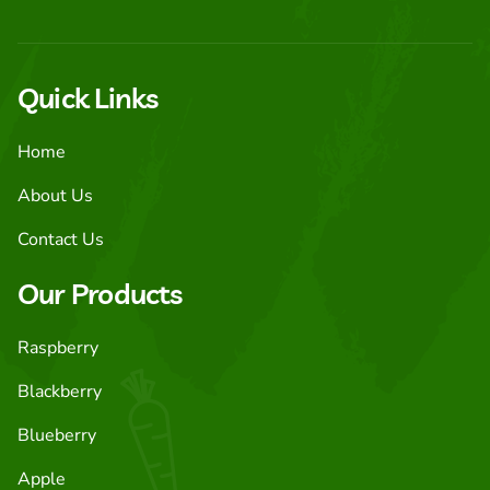
Quick Links
Home
About Us
Contact Us
Our Products
Raspberry
Blackberry
Blueberry
Apple