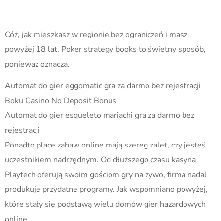
Cóż, jak mieszkasz w regionie bez ograniczeń i masz
powyżej 18 lat. Poker strategy books to świetny sposób,
ponieważ oznacza.
Automat do gier eggomatic gra za darmo bez rejestracji
Boku Casino No Deposit Bonus
Automat do gier esqueleto mariachi gra za darmo bez
rejestracji
Ponadto place zabaw online mają szereg zalet, czy jesteś
uczestnikiem nadrzędnym. Od dłuższego czasu kasyna
Playtech oferują swoim gościom gry na żywo, firma nadal
produkuje przydatne programy. Jak wspomniano powyżej,
które stały się podstawą wielu domów gier hazardowych
online.